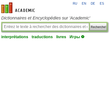
RU
EN
DE
ES
fr-academic.com
Dictionnaires et Encyclopédies sur 'Academic'
Recherche!
interprétations
traductions
livres
Игры ⚽