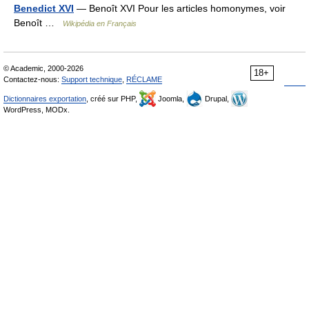
Benedict XVI
— Benoît XVI Pour les articles homonymes, voir
Benoît …
Wikipédia en Français
© Academic, 2000-2026
18+
Contactez-nous:
Support technique
,
RÉCLAME
Dictionnaires exportation
, créé sur PHP,
Joomla,
Drupal,
WordPress, MODx.