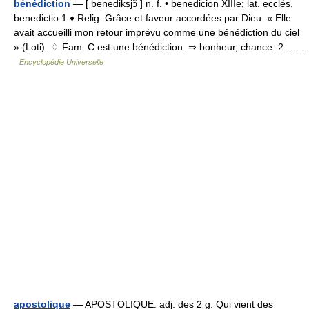
bénédiction
— [ benediksjɔ̃ ] n. f. • benedicion XIIIe; lat. ecclés.
benedictio 1 ♦ Relig. Grâce et faveur accordées par Dieu. « Elle
avait accueilli mon retour imprévu comme une bénédiction du ciel
» (Loti). ♢ Fam. C est une bénédiction. ⇒ bonheur, chance. 2… …
Encyclopédie Universelle
apostolique
— APOSTOLIQUE. adj. des 2 g. Qui vient des