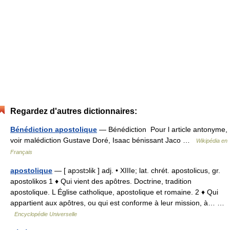
Regardez d'autres dictionnaires:
Bénédiction apostolique
— Bénédiction Pour l article antonyme,
voir malédiction Gustave Doré, Isaac bénissant Jaco …
Wikipédia en
Français
apostolique
— [ apɔstɔlik ] adj. • XIIIe; lat. chrét. apostolicus, gr.
apostolikos 1 ♦ Qui vient des apôtres. Doctrine, tradition
apostolique. L Église catholique, apostolique et romaine. 2 ♦ Qui
appartient aux apôtres, ou qui est conforme à leur mission, à… …
Encyclopédie Universelle